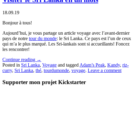
18.09.19
Bonjour à tous!
Aujourd’hui, je vous partage un article voyage avec l’avant-dernier
pays de notre
tour du monde
: le Sri Lanka. Ce pays est l’un de ceux
qui m’a le plus marqué. Les Sri-lankais sont si accueillants! Foncez
les rencontrer!
Continue reading
→
Posted in
Sri Lanka
,
Voyage
and tagged
Adam’s Peak
,
Kandy
,
riz-
curry
,
Sri Lanka
,
thé
,
tourdumonde
,
voyage
.
Leave a comment
Supporter mon projet Kickstarter