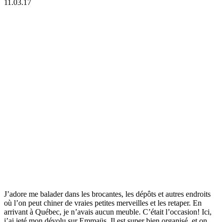
11.03.17
J’adore me balader dans les brocantes, les dépôts et autres endroits
où l’on peut chiner de vraies petites merveilles et les retaper. En
arrivant à Québec, je n’avais aucun meuble. C’était l’occasion! Ici,
j’ai jeté mon dévolu sur Emmaüs. Il est super bien organisé, et on