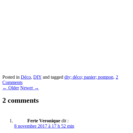
Posted in
Déco
,
DIY
and tagged
diy; déco; panier; pompon
.
2
Comments
←
Older
Newer
→
2 comments
Ferte Veronique
dit :
8 novembre 2017 à 17 h 52 min