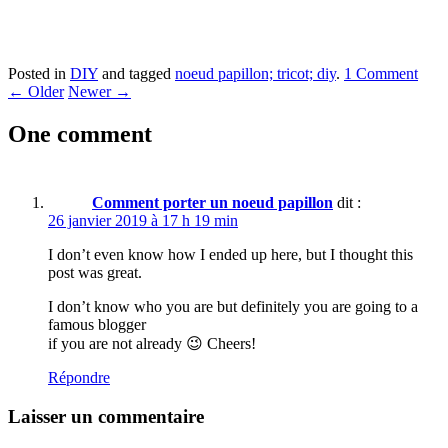
Posted in
DIY
and tagged
noeud papillon; tricot; diy
.
1 Comment
←
Older
Newer
→
One comment
Comment porter un noeud papillon
dit :
26 janvier 2019 à 17 h 19 min
I don’t even know how I ended up here, but I thought this
post was great.
I don’t know who you are but definitely you are going to a
famous blogger
if you are not already 😉 Cheers!
Répondre
Laisser un commentaire