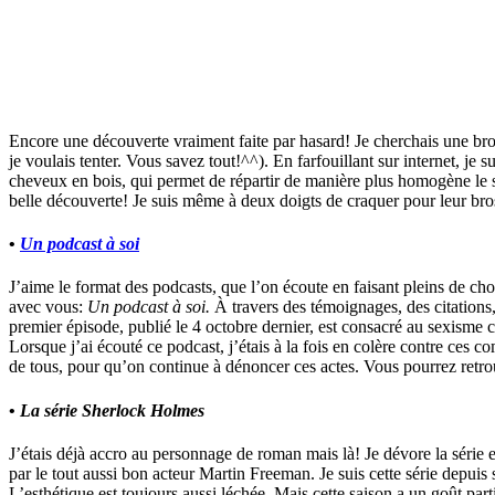
Encore une découverte vraiment faite par hasard! Je cherchais une bross
je voulais tenter. Vous savez tout!^^). En farfouillant sur internet, je 
cheveux en bois, qui permet de répartir de manière plus homogène le s
belle découverte! Je suis même à deux doigts de craquer pour leur b
•
Un podcast à soi
J’aime le format des podcasts, que l’on écoute en faisant pleins de ch
avec vous:
Un podcast à soi.
À travers des témoignages, des citations, 
premier épisode, publié le 4 octobre dernier, est consacré au sexisme c
Lorsque j’ai écouté ce podcast, j’étais à la fois en colère contre ce
de tous, pour qu’on continue à dénoncer ces actes. Vous pourrez retr
•
La série Sherlock Holmes
J’étais déjà accro au personnage de roman mais là! Je dévore la série 
par le tout aussi bon acteur Martin Freeman. Je suis cette série depuis 
L’esthétique est toujours aussi léchée. Mais cette saison a un goût parti