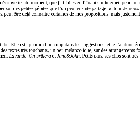
écouvertes du moment, que j’ai faites en flânant sur internet, pendant de
er sur des petites pépites que l’on peut ensuite partager autour de nous
ez peut être déjà connaitre certaines de mes propositions, mais justemen
e. Elle est apparue d’un coup dans les suggestions, et je l’ai donc éco
rer des textes très touchants, un peu mélancolique, sur des arrangements 
ement
Lavande
,
On brûlera
et
Jane&John
. Petits plus, ses clips sont trè