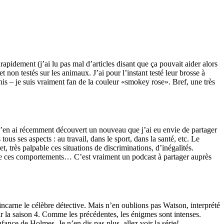
apidement (j’ai lu pas mal d’articles disant que ça pouvait aider alors
t non testés sur les animaux. J’ai pour l’instant testé leur brosse à
is – je suis vraiment fan de la couleur «smokey rose». Bref, une très
J’en ai récemment découvert un nouveau que j’ai eu envie de partager
s ses aspects : au travail, dans le sport, dans la santé, etc. Le
, très palpable ces situations de discriminations, d’inégalités.
s de ces comportements… C’est vraiment un podcast à partager auprès
incarne le célèbre détective. Mais n’en oublions pas Watson, interprété
inir la saison 4. Comme les précédentes, les énigmes sont intenses.
enfance de Holmes. Je n’en dis pas plus, allez voir la série!