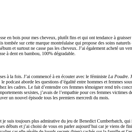
e en bois pour mes cheveux, plutôt fins et qui ont tendance à graisser r
suis tombée sur cette marque montréalaise qui propose des soins naturels e
ébum et surtout ne casse pas les cheveux. J’ai également acheté un vern
rosse à dent en bambou, 100% dégradable.
oses à la fois. J’ai commencé à en écouter avec le féministe
La Poudre
. 
le podcast aborde les questions d’égalité entre hommes et femmes sous tou
hez les cadres. Le fait d’entendre ces femmes témoigner rend très concret
s comportements sexistes, j’avais de l’empathie pour ces femmes victime
ouver un nouvel épisode tous les premiers mercredi du mois.
et je suis toujours plus admirative du jeu de Benedict Cumberbatch, qui 
ses débuts et j’ai choisi de vous en parler aujourd’hui car je viens de f
culier car elle révèle de lourds secrets (bien) cachés sur la famille et l’