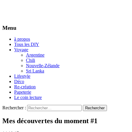
Menu
à propos
Tous les DIY
Voyage
Argentine
Chili
Nouvelle-Zélande
Sri Lanka
Lifestyle
Déco
Re-création
Papeterie
Le coin lecture
Rechercher :
Mes découvertes du moment #1