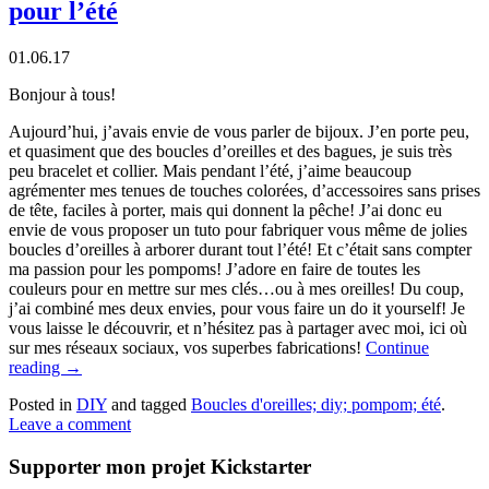
pour l’été
01.06.17
Bonjour à tous!
Aujourd’hui, j’avais envie de vous parler de bijoux. J’en porte peu,
et quasiment que des boucles d’oreilles et des bagues, je suis très
peu bracelet et collier. Mais pendant l’été, j’aime beaucoup
agrémenter mes tenues de touches colorées, d’accessoires sans prises
de tête, faciles à porter, mais qui donnent la pêche! J’ai donc eu
envie de vous proposer un tuto pour fabriquer vous même de jolies
boucles d’oreilles à arborer durant tout l’été! Et c’était sans compter
ma passion pour les pompoms! J’adore en faire de toutes les
couleurs pour en mettre sur mes clés…ou à mes oreilles! Du coup,
j’ai combiné mes deux envies, pour vous faire un do it yourself! Je
vous laisse le découvrir, et n’hésitez pas à partager avec moi, ici où
sur mes réseaux sociaux, vos superbes fabrications!
Continue
reading
→
Posted in
DIY
and tagged
Boucles d'oreilles; diy; pompom; été
.
Leave a comment
Supporter mon projet Kickstarter