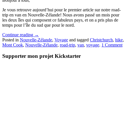
Bonjour à tous,
Je vous retrouve aujourd’hui pour le premier article sur notre road-
trip en van en Nouvelle-Zélande! Nous avons passé un mois pour
les deux îles qui composent ce fabuleux pays, et on a pris plus de
temps pour l’île du sud que pour le nord.
Continue reading
→
Posted in
Nouvelle-Zélande
,
Voyage
and tagged
Christchurch
,
hike
,
Mont Cook
,
Nouvelle-Zélande
,
road-trip
,
van
,
voyage
.
1 Comment
Supporter mon projet Kickstarter