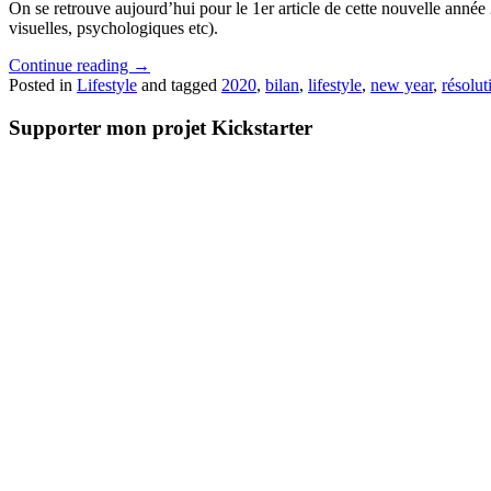
On se retrouve aujourd’hui pour le 1er article de cette nouvelle année
visuelles, psychologiques etc).
Continue reading
→
Posted in
Lifestyle
and tagged
2020
,
bilan
,
lifestyle
,
new year
,
résolut
Supporter mon projet Kickstarter