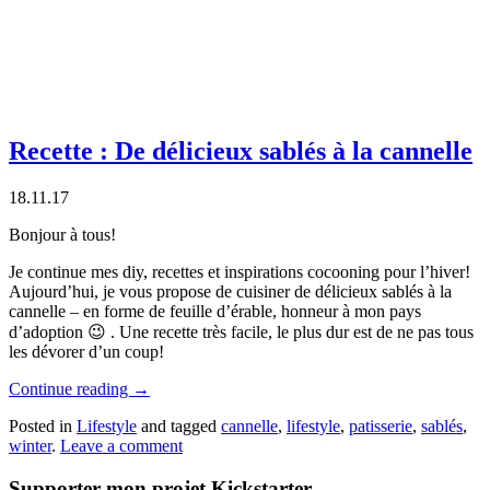
Recette : De délicieux sablés à la cannelle
18.11.17
Bonjour à tous!
Je continue mes diy, recettes et inspirations cocooning pour l’hiver!
Aujourd’hui, je vous propose de cuisiner de délicieux sablés à la
cannelle – en forme de feuille d’érable, honneur à mon pays
d’adoption 😉 . Une recette très facile, le plus dur est de ne pas tous
les dévorer d’un coup!
Continue reading
→
Posted in
Lifestyle
and tagged
cannelle
,
lifestyle
,
patisserie
,
sablés
,
winter
.
Leave a comment
Supporter mon projet Kickstarter