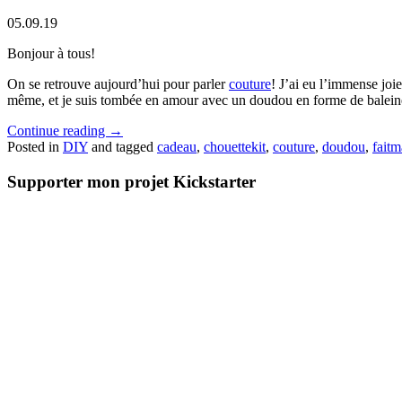
05.09.19
Bonjour à tous!
On se retrouve aujourd’hui pour parler
couture
! J’ai eu l’immense joie 
même, et je suis tombée en amour avec un doudou en forme de balein
Continue reading
→
Posted in
DIY
and tagged
cadeau
,
chouettekit
,
couture
,
doudou
,
faitm
Supporter mon projet Kickstarter