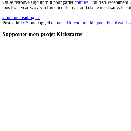
On se retrouve aujourd’hui pour parler
couture
! J’ai testé récemment
tous les niveaux, avec à l’intérieur le tissu ou la laine nécessaire, le pa
Continue reading
→
Posted in
DIY
and tagged
chouettekit
,
couture
,
kit
,
pantalon
,
tissu
.
Le
Supporter mon projet Kickstarter