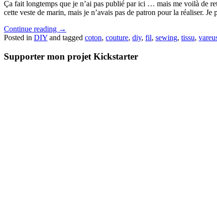
Ça fait longtemps que je n’ai pas publié par ici … mais me voilà de r
cette veste de marin, mais je n’avais pas de patron pour la réaliser. Je
Continue reading
→
Posted in
DIY
and tagged
coton
,
couture
,
diy
,
fil
,
sewing
,
tissu
,
vareu
Supporter mon projet Kickstarter