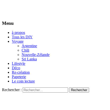
Menu
à propos
Tous les DIY
Voyage
Argentine
Chili
Nouvelle-Zélande
Sri Lanka
Lifestyle
Déco
Re-création
Papeterie
Le coin lecture
Rechercher :