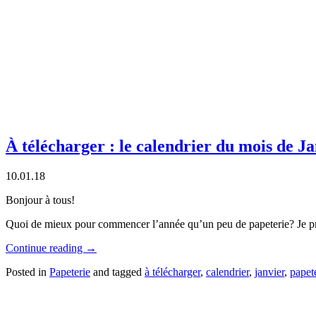
À télécharger : le calendrier du mois de J
10.01.18
Bonjour à tous!
Quoi de mieux pour commencer l’année qu’un peu de papeterie? Je prend
Continue reading
→
Posted in
Papeterie
and tagged
à télécharger
,
calendrier
,
janvier
,
papet