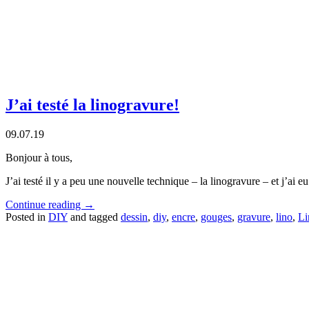
J’ai testé la linogravure!
09.07.19
Bonjour à tous,
J’ai testé il y a peu une nouvelle technique – la linogravure – et j’a
Continue reading
→
Posted in
DIY
and tagged
dessin
,
diy
,
encre
,
gouges
,
gravure
,
lino
,
Li